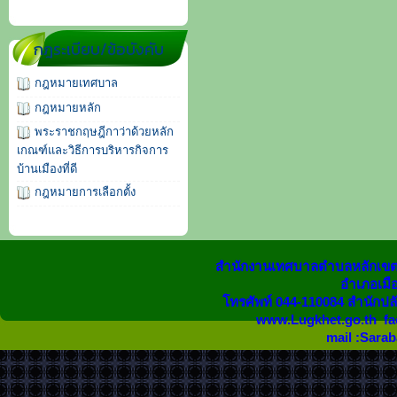
กฎระเบียบ/ข้อบังคับ
กฎหมายเทศบาล
กฎหมายหลัก
พระราชกฤษฎีกาว่าด้วยหลัก
เกณฑ์และวิธีการบริหารกิจการ
บ้านเมืองที่ดี
กฎหมายการเลือกตั้ง
สำนักงานเทศบาลตำบลหลักเขต 
อำเภอเมือง
โทรศัพท์ 044-110084 สำนักปล
www.Lugkhet.go.th fa
mail :Sara