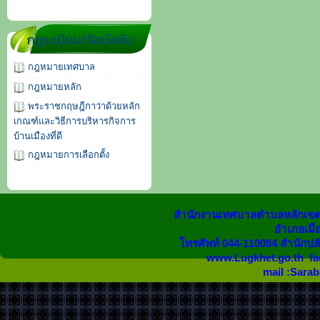
กฎระเบียบ/ข้อบังคับ
กฎหมายเทศบาล
กฎหมายหลัก
พระราชกฤษฎีกาว่าด้วยหลัก
เกณฑ์และวิธีการบริหารกิจการ
บ้านเมืองที่ดี
กฎหมายการเลือกตั้ง
สำนักงานเทศบาลตำบลหลักเขต 
อำเภอเมือง
โทรศัพท์ 044-110084 สำนักปล
www.Lugkhet.go.th fa
mail :Sara