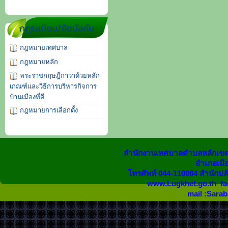
กฎระเบียบ/ข้อบังคับ
กฎหมายเทศบาล
กฎหมายหลัก
พระราชกฤษฎีกาว่าด้วยหลัก
เกณฑ์และวิธีการบริหารกิจการ
บ้านเมืองที่ดี
กฎหมายการเลือกตั้ง
สำนักงานเทศบาลตำบลหลักเขต 
อำเภอเมือง
โทรศัพท์ 044-110084 สำนักปล
www.Lugkhet.go.th fa
mail :Sara