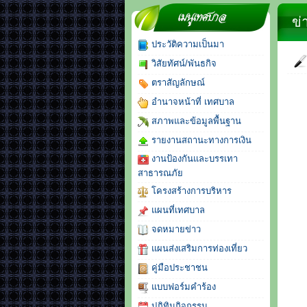
จดหมายข่าว
ข่
ประวัติความเป็นมา
วิสัยทัศน์/พันธกิจ
ตราสัญลักษณ์
อำนาจหน้าที่ เทศบาล
สภาพและข้อมูลพื้นฐาน
รายงานสถานะทางการเงิน
งานป้องกันและบรรเทา
สาธารณภัย
โครงสร้างการบริหาร
แผนที่เทศบาล
จดหมายข่าว
แผนส่งเสริมการท่องเที่ยว
คู่มือประชาชน
แบบฟอร์มคำร้อง
ปฏิทินกิจกรรม