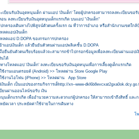
ะเบียนรับเงินอุดหนุนเด็ก ผ่านแอป 'เงินเด็ก' โดยผู้ปกครองสามารถลงทะเบียนขอรับเง
นตอน ลงทะเบียนรับเงินอุดหนุนเด็กแรกเกิด บนแอป "เงินเด็ก"
ผู้ปกครองเดินทางไปพิสูจน์ตัวตนครั้งแรก ณ ที่ว่าการอำเภอ หรือสำนักงานเขตใกล้บ้
โหลดแอปเงินเด็ก
โหลดแอป D.DOPA ของกรมการปกครอง
เข้าแอปเงินเด็ก แล้วยืนยันตัวตนผ่านแอปพลิเคชั้น D.DOPA
เมื่อยืนยันตัวตนเรียบร้อยแล้วจะสามารถข้าไปกรอกข้อมูลเพื่อลงทะเบียนผ่านแอป
งินได้
งทางโหลดแอป 'เงินเด็ก' ลงทะเบียนขอรับเงินอุดหนุนเพื่อการเลี้ยงดูเด็กแรกเกิด
้ใช้งานแอนดรอยด์ (Android) >> โหลดผ่าน Store Google Play
้ใช้งานไอโฟน (iPhone) >> โหลดผ่าน App Store
เงินเด็ก เป็นแอปของกรมกิจการเด็http://xn--www-dkl6b8evcxat2gxa0ok.dcy.go.
บียนผ่านออนไลน์ขอรับ เงิน
หนุนเด็กแรกเกิด เพื่ออำนวยความสะดวกแก่ผู้ปกครอง ให้สามารถเข้าถึงสิทธิ์ และก
หยัดเวลา ประหยัดค่าใช้จ่ายในการเดินทาง
โพ