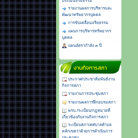
ประเมินจริยธรรม
รายงานผลการบริหารและ
พัฒนาทรัพยากรบุคคล
การขับเคลื่อนจริยธรรม
แผนการบริหารทรัพยากร
บุคคล
แผนอัตรากำลัง ๓ ปี
งานกิจการสภา
ประกาศ/ประชาสัมพันธ์งาน
กิจการสภา
รายงานการประชุมสภา
รายงานผลการฝึกอบรมสภา
พรบ./ระเบียบ/กฎหมายที่
เกี่ยวข้องกับงานกิจการสภา
ระเบียบสภาเทศบาลตำบล
หลักเขตว่าด้วยการดำเนินการ
ประชาชน