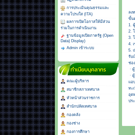
การประเมินคุณธรรมและ
ลงท
ความโปรงใส (ITA)
ขั้
ผลการเปิดโอกาสให้มีส่วน
1. 
ร่วมในการดำเนินงาน
2. 
ฐานข้อมูลเปิดภาครัฐ (Open
3. 
Data) Display)
4. 
Admin เข้าระบบ
5. 
รับเ
ช่อ
ทำเนียบบุคลากร
ㆍผู
ㆍผู
คณะผู้บริหาร
แอป
ทะเ
สมาชิกสภาเทศบาล
อุด
หัวหน้าส่วนราชการ
ประ
สำนักปลัดเทศบาล
กองคลัง
กองช่าง
กองการศึกษา