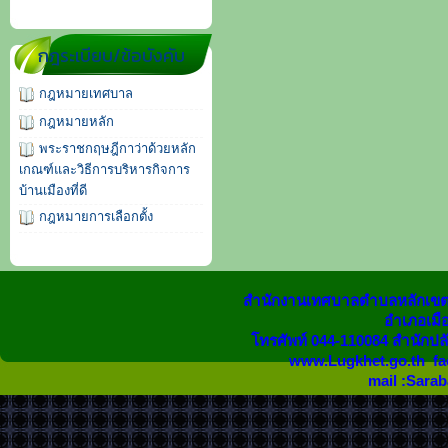
กฎระเบียบ/ข้อบังคับ
กฎหมายเทศบาล
กฎหมายหลัก
พระราชกฤษฎีกาว่าด้วยหลัก
เกณฑ์และวิธีการบริหารกิจการ
บ้านเมืองที่ดี
กฎหมายการเลือกตั้ง
สำนักงานเทศบาลตำบลหลักเขต 
อำเภอเมือง
โทรศัพท์ 044-110084 สำนักปล
www.Lugkhet.go.th fa
mail :Sara